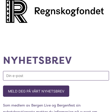
NYHETSBREV
MELD DEG PÅ VÅRT NYHETSBREV
Som medlem av Bergen Live og Bergenfest sin
nyhetsbrevtjeneste mottar du informasjon på e-post om