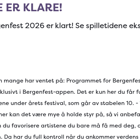
E ER KLARE!
fest 2026 er klart! Se spilletidene eks
en mange har ventet på: Programmet for Bergenfest
sklusivt i Bergenfest-appen. Det er kun her du får 
ene under årets festival, som går av stabelen 10. - 
ener kan det være mye å holde styr på, så vi anbefa
du favorisere artistene du bare må få med deg, og
 Da har du full kontroll når du ankommer verdens be