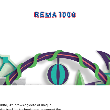
data, like browsing data or unique
ables tracking technologies to support the