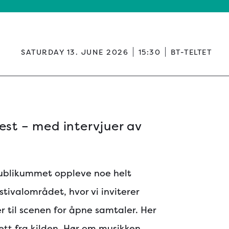
SATURDAY 13. JUNE 2026
15:30
BT-TELTET
est – med intervjuer av
publikummet oppleve noe helt
estivalområdet, hvor vi inviterer
 til scenen for åpne samtaler. Her
 rett fra kilden. Hør om musikken,