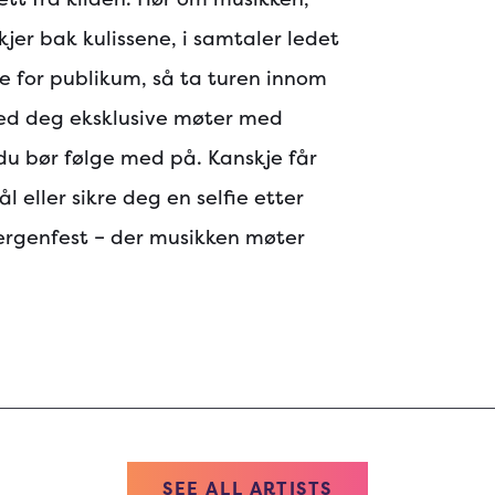
kjer bak kulissene, i samtaler ledet
ne for publikum, så ta turen innom
ed deg eksklusive møter med
du bør følge med på. Kanskje får
l eller sikre deg en selfie etter
ergenfest – der musikken møter
SEE ALL ARTISTS