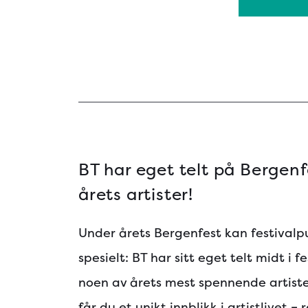
BT har eget telt på Bergenf
årets artister!
Under årets Bergenfest kan festival
spesielt: BT har sitt eget telt midt i f
noen av årets mest spennende artister
får du et unikt innblikk i artistlivet –